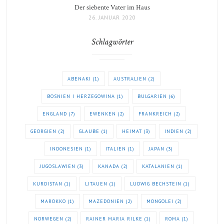
Der siebente Vater im Haus
26. JANUAR 2020
Schlagwörter
ABENAKI
(1)
AUSTRALIEN
(2)
BOSNIEN I HERZEGOWINA
(1)
BULGARIEN
(6)
ENGLAND
(7)
EWENKEN
(2)
FRANKREICH
(2)
GEORGIEN
(2)
GLAUBE
(1)
HEIMAT
(3)
INDIEN
(2)
INDONESIEN
(1)
ITALIEN
(1)
JAPAN
(3)
JUGOSLAWIEN
(3)
KANADA
(2)
KATALANIEN
(1)
KURDISTAN
(1)
LITAUEN
(1)
LUDWIG BECHSTEIN
(1)
MAROKKO
(1)
MAZEDONIEN
(2)
MONGOLEI
(2)
NORWEGEN
(2)
RAINER MARIA RILKE
(1)
ROMA
(1)