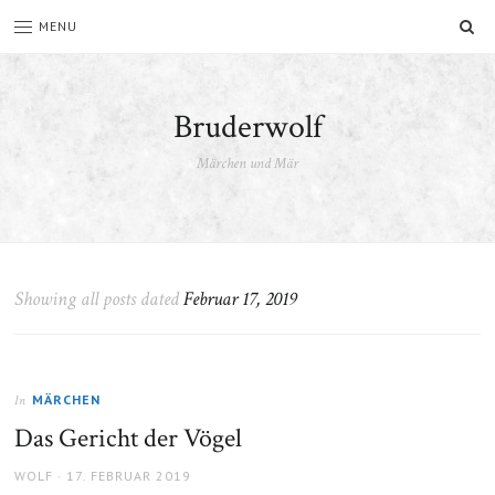
SU
MENU
Bruderwolf
Märchen und Mär
Showing all posts dated
Februar 17, 2019
MÄRCHEN
In
Das Gericht der Vögel
AUTHOR
POSTED
WOLF
17. FEBRUAR 2019
ON