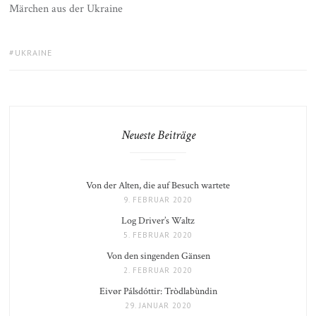
Märchen aus der Ukraine
TAGS:
UKRAINE
Neueste Beiträge
Von der Alten, die auf Besuch wartete
9. FEBRUAR 2020
Log Driver’s Waltz
5. FEBRUAR 2020
Von den singenden Gänsen
2. FEBRUAR 2020
Eivør Pálsdóttir: Tròdlabùndin
29. JANUAR 2020