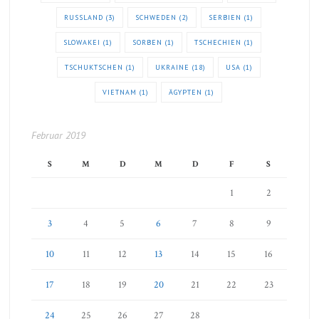
RUSSLAND
(3)
SCHWEDEN
(2)
SERBIEN
(1)
SLOWAKEI
(1)
SORBEN
(1)
TSCHECHIEN
(1)
TSCHUKTSCHEN
(1)
UKRAINE
(18)
USA
(1)
VIETNAM
(1)
ÄGYPTEN
(1)
Februar 2019
S
M
D
M
D
F
S
1
2
3
4
5
6
7
8
9
10
11
12
13
14
15
16
17
18
19
20
21
22
23
24
25
26
27
28