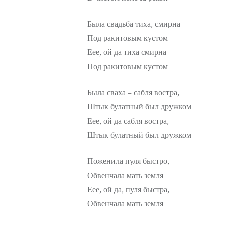
Была свадьба тиха, смирна
Под ракитовым кустом
Еее, ой да тиха смирна
Под ракитовым кустом
Была сваха – сабля востра,
Штык булатный был дружком
Еее, ой да сабля востра,
Штык булатный был дружком
Поженила пуля быстро,
Обвенчала мать земля
Еее, ой да, пуля быстра,
Обвенчала мать земля