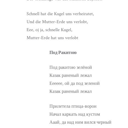
Schnell hat die Kugel uns verheiratet,
Und die Mutter-Erde uns verlobt,
Eee, oj ja, schnelle Kugel,
Mutter-Erde hat uns verlobt
Под Ракитою
Под ракитою зелёной
Казак раненый лежал
Ееееее, ой да под зеленой
Казак раненый лежал
Прилетела птица-ворон
Начал каркать над кустом
Ааай, да над ним вился черный