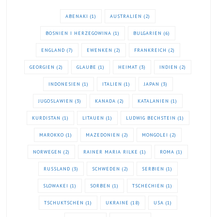
ABENAKI
(1)
AUSTRALIEN
(2)
BOSNIEN I HERZEGOWINA
(1)
BULGARIEN
(6)
ENGLAND
(7)
EWENKEN
(2)
FRANKREICH
(2)
GEORGIEN
(2)
GLAUBE
(1)
HEIMAT
(3)
INDIEN
(2)
INDONESIEN
(1)
ITALIEN
(1)
JAPAN
(3)
JUGOSLAWIEN
(3)
KANADA
(2)
KATALANIEN
(1)
KURDISTAN
(1)
LITAUEN
(1)
LUDWIG BECHSTEIN
(1)
MAROKKO
(1)
MAZEDONIEN
(2)
MONGOLEI
(2)
NORWEGEN
(2)
RAINER MARIA RILKE
(1)
ROMA
(1)
RUSSLAND
(3)
SCHWEDEN
(2)
SERBIEN
(1)
SLOWAKEI
(1)
SORBEN
(1)
TSCHECHIEN
(1)
TSCHUKTSCHEN
(1)
UKRAINE
(18)
USA
(1)