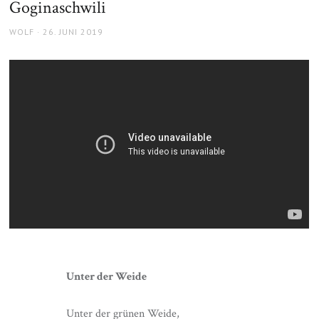
Goginaschwili
AUTHOR
POSTED
WOLF
26. JUNI 2019
ON
Unter der Weide
Unter der grünen Weide,