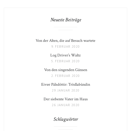
Neueste Beiträge
Von der Alten, die auf Besuch wartete
9. FEBRUAR 2020
Log Driver’s Waltz
5. FEBRUAR 2020
Von den singenden Gänsen
2. FEBRUAR 2020
Eivør Pálsdóttir: Tròdlabùndin
29. JANUAR 2020
Der siebente Vater im Haus
26. JANUAR 2020
Schlagwörter