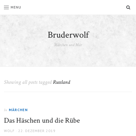
SU
MENU
Bruderwolf
Märchen und Mär
Showing all posts tagged
Russland
MÄRCHEN
In
Das Häschen und die Rübe
AUTHOR
POSTED
WOLF
22. DEZEMBER 2019
ON