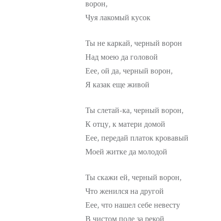
ворон,
Чуя лакомый кусок
Ты не каркай, черный ворон
Над моею да головой
Еее, ой да, черный ворон,
Я казак еще живой
Ты слетай-ка, черный ворон,
К отцу, к матери домой
Еее, передай платок кровавый
Моей житке да молодой
Ты скажи ей, черный ворон,
Что женился на другой
Еее, что нашел себе невесту
В чистом поле за рекой