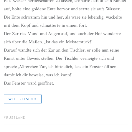
Faß Wasser her­beischaffen zu lassen, schnürte darauf sein Bündel
auf, holte eine goldene Ente hervor und setzte sie aufs Wasser.
Die Ente schwamm hin und her, als wäre sie leben­dig, wackelte
mit dem Kopf und schnat­terte in einem fort.
Der Zar riss Mund und Augen auf, und auch der Hof wunderte
sich über die Maßen. „Ist das ein Meisterstück!“
Darauf wandte sich der Zar an den Tisch­ler, er solle nun seine
Kunst unter Be­weis stellen. Der Tischler verneigte sich und
sprach: „Väterchen Zar, ich bitte dich, lass ein Fenster öffnen,
damit ich dir be­weise, was ich kann!“
Das Fenster ward geöffnet.
WEITERLESEN
TAGS:
RUSSLAND