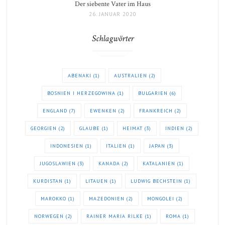
Der siebente Vater im Haus
26. JANUAR 2020
Schlagwörter
ABENAKI
(1)
AUSTRALIEN
(2)
BOSNIEN I HERZEGOWINA
(1)
BULGARIEN
(6)
ENGLAND
(7)
EWENKEN
(2)
FRANKREICH
(2)
GEORGIEN
(2)
GLAUBE
(1)
HEIMAT
(3)
INDIEN
(2)
INDONESIEN
(1)
ITALIEN
(1)
JAPAN
(3)
JUGOSLAWIEN
(3)
KANADA
(2)
KATALANIEN
(1)
KURDISTAN
(1)
LITAUEN
(1)
LUDWIG BECHSTEIN
(1)
MAROKKO
(1)
MAZEDONIEN
(2)
MONGOLEI
(2)
NORWEGEN
(2)
RAINER MARIA RILKE
(1)
ROMA
(1)