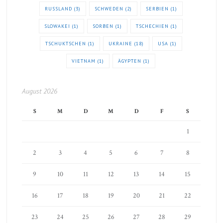
RUSSLAND
(3)
SCHWEDEN
(2)
SERBIEN
(1)
SLOWAKEI
(1)
SORBEN
(1)
TSCHECHIEN
(1)
TSCHUKTSCHEN
(1)
UKRAINE
(18)
USA
(1)
VIETNAM
(1)
ÄGYPTEN
(1)
August 2026
S
M
D
M
D
F
S
1
2
3
4
5
6
7
8
9
10
11
12
13
14
15
16
17
18
19
20
21
22
23
24
25
26
27
28
29