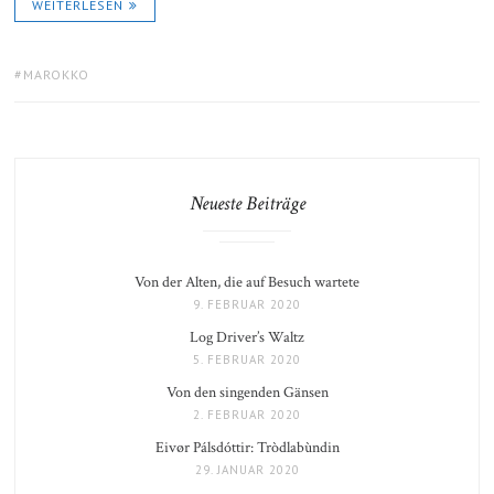
WEITERLESEN
TAGS:
MAROKKO
Neueste Beiträge
Von der Alten, die auf Besuch wartete
9. FEBRUAR 2020
Log Driver’s Waltz
5. FEBRUAR 2020
Von den singenden Gänsen
2. FEBRUAR 2020
Eivør Pálsdóttir: Tròdlabùndin
29. JANUAR 2020