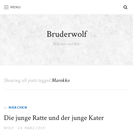
SU
MENU
Bruderwolf
Märchen und Mär
Showing all posts tagged
Marokko
MÄRCHEN
In
Die junge Ratte und der junge Kater
AUTHOR
POSTED
WOLF
24. MÄRZ 2019
ON