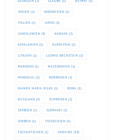
GEORGIEN
(2)
GLAUBE
(1)
HEIMAT
(3)
INDIEN
(2)
INDONESIEN
(1)
ITALIEN
(1)
JAPAN
(3)
JUGOSLAWIEN
(3)
KANADA
(2)
KATALANIEN
(1)
KURDISTAN
(1)
LITAUEN
(1)
LUDWIG BECHSTEIN
(1)
MAROKKO
(1)
MAZEDONIEN
(2)
MONGOLEI
(2)
NORWEGEN
(2)
RAINER MARIA RILKE
(1)
ROMA
(1)
RUSSLAND
(3)
SCHWEDEN
(2)
SERBIEN
(1)
SLOWAKEI
(1)
SORBEN
(1)
TSCHECHIEN
(1)
TSCHUKTSCHEN
(1)
UKRAINE
(18)