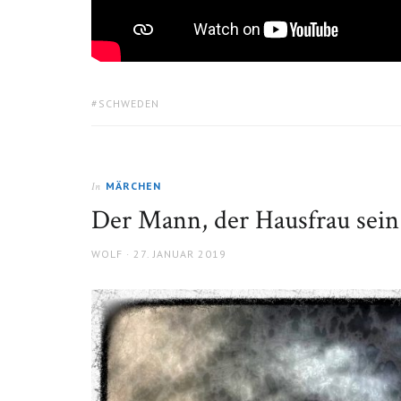
TAGS:
SCHWEDEN
MÄRCHEN
In
Der Mann, der Hausfrau sein 
AUTHOR
POSTED
WOLF
27. JANUAR 2019
ON