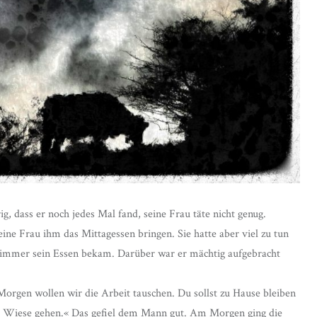
, dass er noch jedes Mal fand, seine Frau täte nicht genug.
eine Frau ihm das Mittagessen bringen. Sie hatte aber viel zu tun
t immer sein Essen bekam. Darüber war er mächtig aufgebracht
»Morgen wollen wir die Arbeit tauschen. Du sollst zu Hause bleiben
ie Wiese gehen.« Das gefiel dem Mann gut. Am Morgen ging die