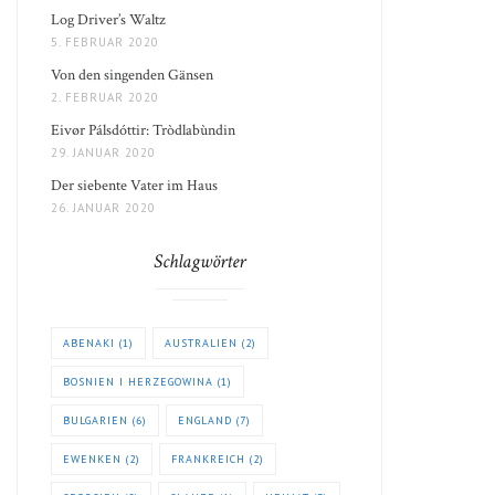
Log Driver’s Waltz
5. FEBRUAR 2020
Von den singenden Gänsen
2. FEBRUAR 2020
Eivør Pálsdóttir: Tròdlabùndin
29. JANUAR 2020
Der siebente Vater im Haus
26. JANUAR 2020
Schlagwörter
ABENAKI
(1)
AUSTRALIEN
(2)
BOSNIEN I HERZEGOWINA
(1)
BULGARIEN
(6)
ENGLAND
(7)
EWENKEN
(2)
FRANKREICH
(2)