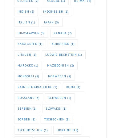
GEORGIEN
(2)
GLAUBE
(1)
HEIMAT
(3)
INDIEN
(2)
INDONESIEN
(1)
ITALIEN
(1)
JAPAN
(3)
JUGOSLAWIEN
(3)
KANADA
(2)
KATALANIEN
(1)
KURDISTAN
(1)
LITAUEN
(1)
LUDWIG BECHSTEIN
(1)
MAROKKO
(1)
MAZEDONIEN
(2)
MONGOLEI
(2)
NORWEGEN
(2)
RAINER MARIA RILKE
(1)
ROMA
(1)
RUSSLAND
(3)
SCHWEDEN
(2)
SERBIEN
(1)
SLOWAKEI
(1)
SORBEN
(1)
TSCHECHIEN
(1)
TSCHUKTSCHEN
(1)
UKRAINE
(18)