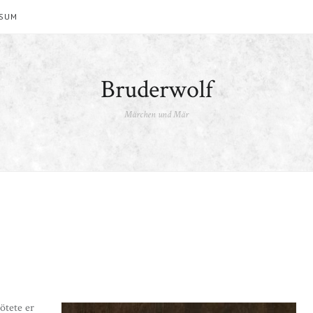
SSUM
Bruderwolf
Märchen und Mär
ötete er