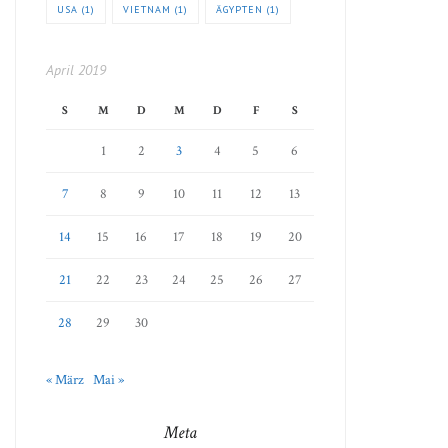
USA
(1)
VIETNAM
(1)
ÄGYPTEN
(1)
April 2019
S
M
D
M
D
F
S
1
2
3
4
5
6
7
8
9
10
11
12
13
14
15
16
17
18
19
20
21
22
23
24
25
26
27
28
29
30
« März
Mai »
Meta