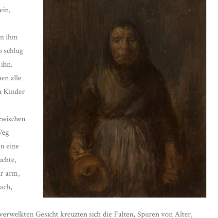
ein,
en ihm
o schlug
 ihn.
en alle
n Kinder
 zwischen
Weg
n eine
uchte,
hr arm,
ach,
erwelkten Gesicht kreuzten sich die Falten, Spuren von Alter,