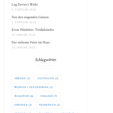
Log Driver’s Waltz
5. FEBRUAR 2020
Von den singenden Gänsen
2. FEBRUAR 2020
Eivør Pálsdóttir: Tròdlabùndin
29. JANUAR 2020
Der siebente Vater im Haus
26. JANUAR 2020
Schlagwörter
ABENAKI
(1)
AUSTRALIEN
(2)
BOSNIEN I HERZEGOWINA
(1)
BULGARIEN
(6)
ENGLAND
(7)
EWENKEN
(2)
FRANKREICH
(2)