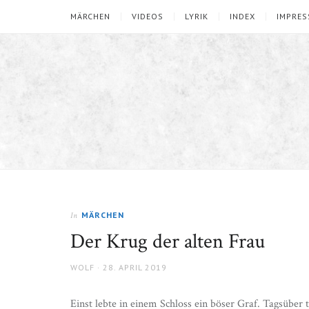
MÄRCHEN
VIDEOS
LYRIK
INDEX
IMPRE
MÄRCHEN
In
Der Krug der alten Frau
AUTHOR
POSTED
WOLF
28. APRIL 2019
ON
Einst lebte in einem Schloss ein böser Graf. Tagsüber t