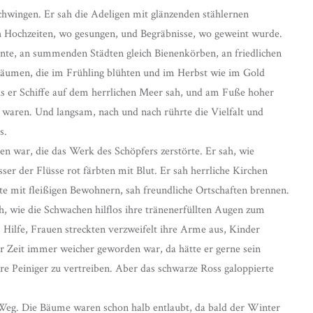
hwingen. Er sah die Adeligen mit glänzenden stählernen
h Hochzeiten, wo gesungen, und Begräbnisse, wo geweint wurde.
nte, an summenden Städten gleich Bienenkörben, an friedlichen
Bäumen, die im Frühling blühten und im Herbst wie im Gold
aus er Schiffe auf dem herrlichen Meer sah, und am Fuße hoher
 waren. Und langsam, nach und nach rührte die Vielfalt und
s.
en war, die das Werk des Schöpfers zerstörte. Er sah, wie
er der Flüsse rot färbten mit Blut. Er sah herrliche Kirchen
e mit fleißigen Bewohnern, sah freundliche Ortschaften brennen.
h, wie die Schwachen hilflos ihre tränenerfüllten Augen zum
ilfe, Frauen streckten verzweifelt ihre Arme aus, Kinder
er Zeit immer weicher geworden war, da hätte er gerne sein
re Peiniger zu vertreiben. Aber das schwarze Ross galoppierte
eg. Die Bäume waren schon halb entlaubt, da bald der Winter