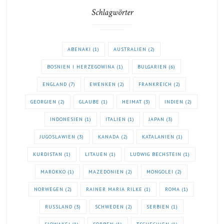
Schlagwörter
ABENAKI
(1)
AUSTRALIEN
(2)
BOSNIEN I HERZEGOWINA
(1)
BULGARIEN
(6)
ENGLAND
(7)
EWENKEN
(2)
FRANKREICH
(2)
GEORGIEN
(2)
GLAUBE
(1)
HEIMAT
(3)
INDIEN
(2)
INDONESIEN
(1)
ITALIEN
(1)
JAPAN
(3)
JUGOSLAWIEN
(3)
KANADA
(2)
KATALANIEN
(1)
KURDISTAN
(1)
LITAUEN
(1)
LUDWIG BECHSTEIN
(1)
MAROKKO
(1)
MAZEDONIEN
(2)
MONGOLEI
(2)
NORWEGEN
(2)
RAINER MARIA RILKE
(1)
ROMA
(1)
RUSSLAND
(3)
SCHWEDEN
(2)
SERBIEN
(1)