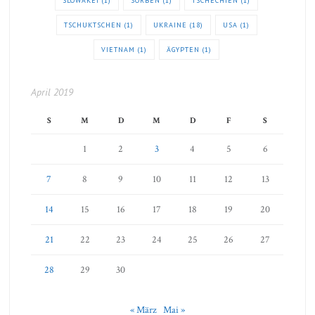
SLOWAKEI
(1)
SORBEN
(1)
TSCHECHIEN
(1)
TSCHUKTSCHEN
(1)
UKRAINE
(18)
USA
(1)
VIETNAM
(1)
ÄGYPTEN
(1)
April 2019
S
M
D
M
D
F
S
1
2
3
4
5
6
7
8
9
10
11
12
13
14
15
16
17
18
19
20
21
22
23
24
25
26
27
28
29
30
« März
Mai »