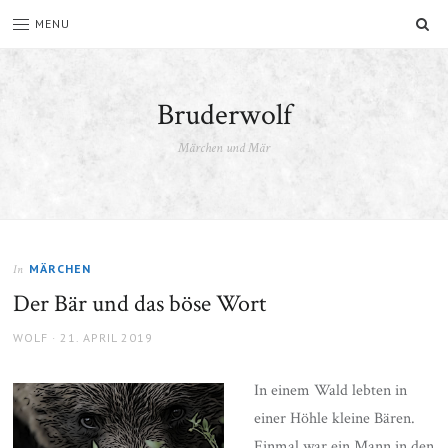
SU
MENU
Bruderwolf
Märchen und Mär
MÄRCHEN
In
Der Bär und das böse Wort
AUTHOR
POSTED
WOLF
21. APRIL 2019
ON
In einem Wald lebten in
einer Höhle kleine Bären.
Einmal war ein Mann in den