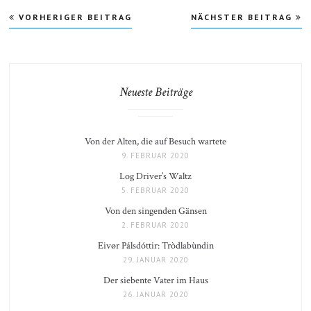
Beitragsnavigation
VORHERIGER BEITRAG
NÄCHSTER BEITRAG
Neueste Beiträge
Von der Alten, die auf Besuch wartete
9. FEBRUAR 2020
Log Driver’s Waltz
5. FEBRUAR 2020
Von den singenden Gänsen
2. FEBRUAR 2020
Eivør Pálsdóttir: Tròdlabùndin
29. JANUAR 2020
Der siebente Vater im Haus
26. JANUAR 2020