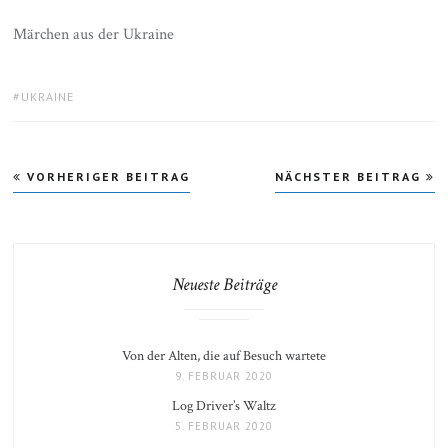
Märchen aus der Ukraine
TAGS:
UKRAINE
Beitragsnavigation
VORHERIGER BEITRAG
NÄCHSTER BEITRAG
Neueste Beiträge
Von der Alten, die auf Besuch wartete
9. FEBRUAR 2020
Log Driver’s Waltz
5. FEBRUAR 2020