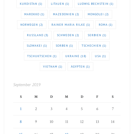
KURDISTAN
(1)
LITAUEN
(1)
LUDWIG BECHSTEIN
(1)
MAROKKO
(1)
MAZEDONIEN
(2)
MONGOLEI
(2)
NORWEGEN
(2)
RAINER MARIA RILKE
(1)
ROMA
(1)
RUSSLAND
(3)
SCHWEDEN
(2)
SERBIEN
(1)
SLOWAKEI
(1)
SORBEN
(1)
TSCHECHIEN
(1)
TSCHUKTSCHEN
(1)
UKRAINE
(18)
USA
(1)
VIETNAM
(1)
ÄGYPTEN
(1)
September 2019
S
M
D
M
D
F
S
1
2
3
4
5
6
7
8
9
10
11
12
13
14