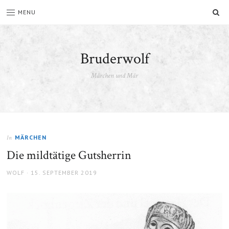
SU
MENU
Bruderwolf
Märchen und Mär
MÄRCHEN
In
Die mildtätige Gutsherrin
AUTHOR
POSTED
WOLF
15. SEPTEMBER 2019
ON