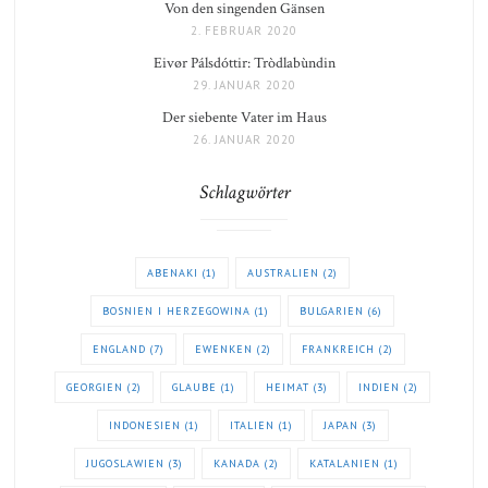
Von den singenden Gänsen
2. FEBRUAR 2020
Eivør Pálsdóttir: Tròdlabùndin
29. JANUAR 2020
Der siebente Vater im Haus
26. JANUAR 2020
Schlagwörter
ABENAKI
(1)
AUSTRALIEN
(2)
BOSNIEN I HERZEGOWINA
(1)
BULGARIEN
(6)
ENGLAND
(7)
EWENKEN
(2)
FRANKREICH
(2)
GEORGIEN
(2)
GLAUBE
(1)
HEIMAT
(3)
INDIEN
(2)
INDONESIEN
(1)
ITALIEN
(1)
JAPAN
(3)
JUGOSLAWIEN
(3)
KANADA
(2)
KATALANIEN
(1)