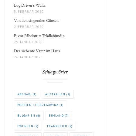
Log Driver’s Waltz
5. FEBRUAR 2020
Von den singenden Gänsen
2. FEBRUAR 2020
Eivør Pálsdóttir: Tròdlabùndin
29. JANUAR 2020
Der siebente Vater im Haus
26. JANUAR 2020
Schlagwörter
ABENAKI
(1)
AUSTRALIEN
(2)
BOSNIEN I HERZEGOWINA
(1)
BULGARIEN
(6)
ENGLAND
(7)
EWENKEN
(2)
FRANKREICH
(2)