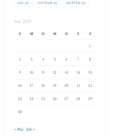
USA
(1)
VIETNAM
(1)
ÄGYPTEN
(1)
Juni 2019
S
M
D
M
D
F
S
1
2
3
4
5
6
7
8
9
10
11
12
13
14
15
16
17
18
19
20
21
22
23
24
25
26
27
28
29
30
« Mai
Juli »