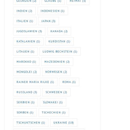
GEORGIEN
(2)
GLAUBE
(1)
HEIMAT
(3)
INDIEN
(2)
INDONESIEN
(1)
ITALIEN
(1)
JAPAN
(3)
JUGOSLAWIEN
(3)
KANADA
(2)
KATALANIEN
(1)
KURDISTAN
(1)
LITAUEN
(1)
LUDWIG BECHSTEIN
(1)
MAROKKO
(1)
MAZEDONIEN
(2)
MONGOLEI
(2)
NORWEGEN
(2)
RAINER MARIA RILKE
(1)
ROMA
(1)
RUSSLAND
(3)
SCHWEDEN
(2)
SERBIEN
(1)
SLOWAKEI
(1)
SORBEN
(1)
TSCHECHIEN
(1)
TSCHUKTSCHEN
(1)
UKRAINE
(18)