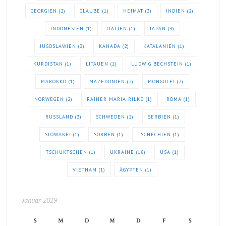
GEORGIEN
(2)
GLAUBE
(1)
HEIMAT
(3)
INDIEN
(2)
INDONESIEN
(1)
ITALIEN
(1)
JAPAN
(3)
JUGOSLAWIEN
(3)
KANADA
(2)
KATALANIEN
(1)
KURDISTAN
(1)
LITAUEN
(1)
LUDWIG BECHSTEIN
(1)
MAROKKO
(1)
MAZEDONIEN
(2)
MONGOLEI
(2)
NORWEGEN
(2)
RAINER MARIA RILKE
(1)
ROMA
(1)
RUSSLAND
(3)
SCHWEDEN
(2)
SERBIEN
(1)
SLOWAKEI
(1)
SORBEN
(1)
TSCHECHIEN
(1)
TSCHUKTSCHEN
(1)
UKRAINE
(18)
USA
(1)
VIETNAM
(1)
ÄGYPTEN
(1)
Januar 2019
S
M
D
M
D
F
S