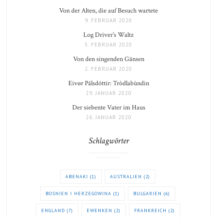
Von der Alten, die auf Besuch wartete
9. FEBRUAR 2020
Log Driver’s Waltz
5. FEBRUAR 2020
Von den singenden Gänsen
2. FEBRUAR 2020
Eivør Pálsdóttir: Tròdlabùndin
29. JANUAR 2020
Der siebente Vater im Haus
26. JANUAR 2020
Schlagwörter
ABENAKI
(1)
AUSTRALIEN
(2)
BOSNIEN I HERZEGOWINA
(1)
BULGARIEN
(6)
ENGLAND
(7)
EWENKEN
(2)
FRANKREICH
(2)