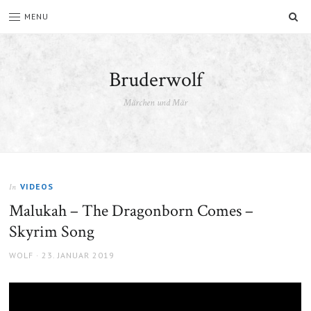
SU
MENU
Bruderwolf
Märchen und Mär
VIDEOS
In
Malukah – ‪The Dragonborn Comes –
Skyrim Song
AUTHOR
POSTED
WOLF
23. JANUAR 2019
ON