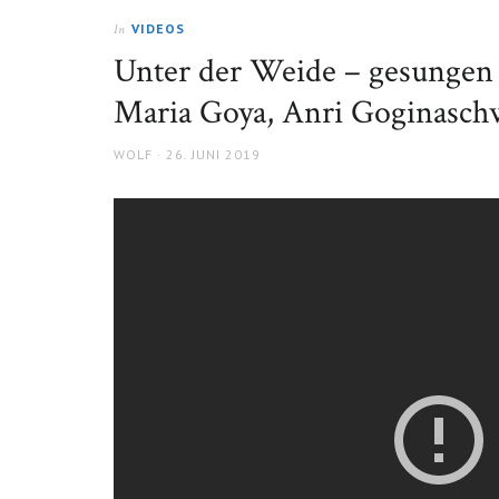
VIDEOS
In
Unter der Weide – gesungen v
Maria Goya, Anri Goginaschw
AUTHOR
POSTED
WOLF
26. JUNI 2019
ON