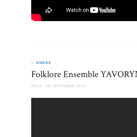
VIDEOS
In
Folklore Ensemble YAVORY
AUTHOR
POSTED
WOLF
18. SEPTEMBER 2019
ON