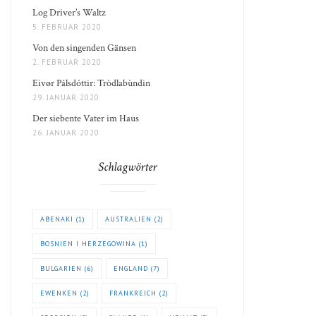
Log Driver’s Waltz
5. FEBRUAR 2020
Von den singenden Gänsen
2. FEBRUAR 2020
Eivør Pálsdóttir: Tròdlabùndin
29. JANUAR 2020
Der siebente Vater im Haus
26. JANUAR 2020
Schlagwörter
ABENAKI
(1)
AUSTRALIEN
(2)
BOSNIEN I HERZEGOWINA
(1)
BULGARIEN
(6)
ENGLAND
(7)
EWENKEN
(2)
FRANKREICH
(2)