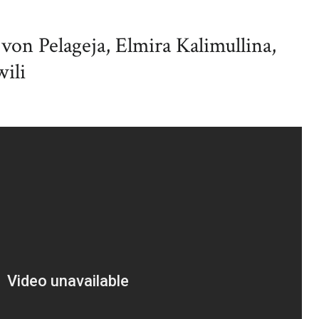
on Pelageja, Elmira Kalimullina,
ili